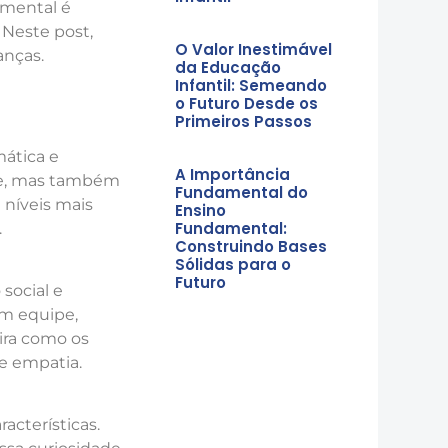
amental é
 Neste post,
O Valor Inestimável
anças.
da Educação
Infantil: Semeando
o Futuro Desde os
Primeiros Passos
mática e
A Importância
ade, mas também
Fundamental do
 níveis mais
Ensino
Fundamental:
.
Construindo Bases
Sólidas para o
Futuro
social e
em equipe,
ira como os
 e empatia.
acterísticas.