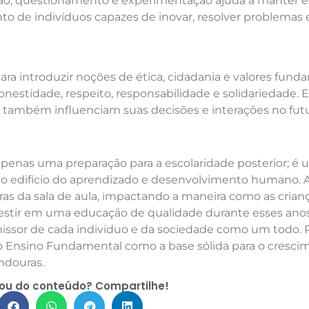
ão, questionamento e experimentação ajuda a manter e
to de indivíduos capazes de inovar, resolver problemas 
ra introduzir noções de ética, cidadania e valores fund
nestidade, respeito, responsabilidade e solidariedade. E
 também influenciam suas decisões e interações no futu
enas uma preparação para a escolaridade posterior; é 
 o edifício do aprendizado e desenvolvimento humano. 
as da sala de aula, impactando a maneira como as crian
stir em uma educação de qualidade durante esses ano
issor de cada indivíduo e da sociedade como um todo. 
 Ensino Fundamental como a base sólida para o cresci
indouras.
ou do conteúdo? Compartilhe!