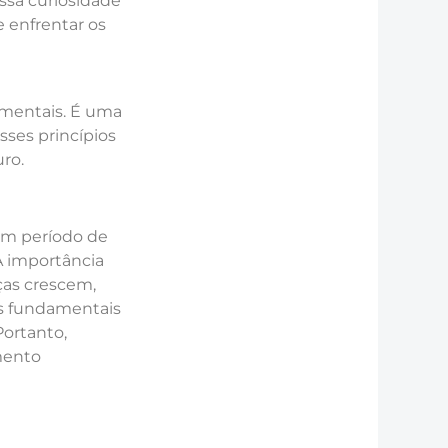
ssa curiosidade
e enfrentar os
amentais. É uma
sses princípios
ro.
um período de
A importância
ças crescem,
s fundamentais
Portanto,
mento