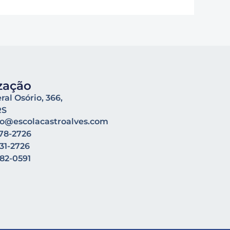
zação
al Osório, 366,
RS
to@escolacastroalves.com
278-2726
031-2726
982-0591